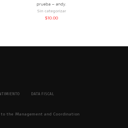
prueba – andy.
Sin categorizar
$
10.00
NTIMIENTO
DATA FISCAL
t to the Management and Coordination