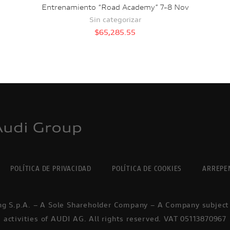
Entrenamiento “Road Academy” 7-8 Nov
Sin categorizar
$
65,285.55
POLÍTICA DE PRIVACIDAD
POLÍTICA DE COOKIES
ARREPE
ng S.p.A. – A Sole Shareholder Company – A Company subjec
activities of AUDI AG. All rights reserved. VAT 05113870967