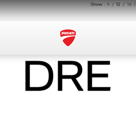
Show
9
12
18
SOLD
OUT
INSCRIPCIÓN